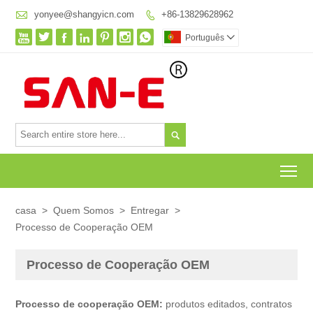

yonyee@shangyicn.com
+86-13829628962








Português


To
casa
>
Quem Somos
>
Entregar
>
Processo de Cooperação OEM
Processo de Cooperação OEM
Processo de cooperação OEM:
produtos editados, contratos