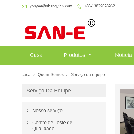

yonyee@shangyicn.com
+86-13829628962

Casa
Produtos
Notícia
casa
>
Quem Somos
>
Serviço da equipe
Serviço Da Equipe
Nosso serviço

Centro de Teste de

Qualidade