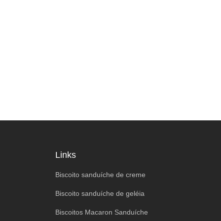
Links
Biscoito sanduíche de creme
Biscoito sanduíche de geléia
Biscoitos Macaron Sanduíche