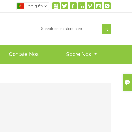







Português


Contate-Nos
Sobre Nós
