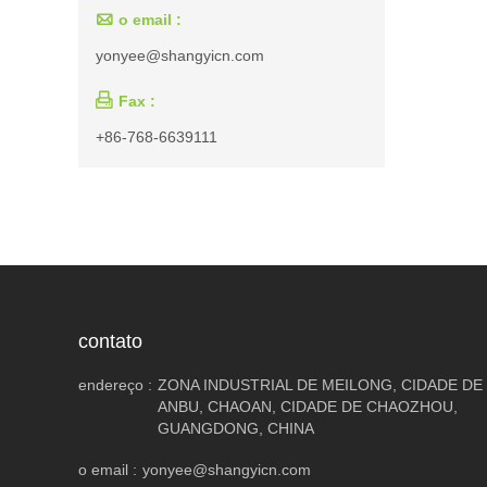

o email :
yonyee@shangyicn.com

Fax :
+86-768-6639111
contato
endereço :
ZONA INDUSTRIAL DE MEILONG, CIDADE DE
ANBU, CHAOAN, CIDADE DE CHAOZHOU,
GUANGDONG, CHINA
o email :
yonyee@shangyicn.com