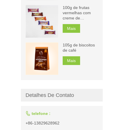
100g de frutas
vermelhas com
creme de
chocolate,
cappuccino,
Mais
laranja, biscoitos,
manga, sanduíche
105g de biscoitos
de café
Mais
Detalhes De Contato

telefone :
+86-13829628962