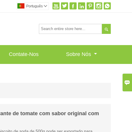







Português


Contate-Nos
Sobre Nós

erante de tomate com sabor original com
 biscoito de soda de 500g pode ser exportado para