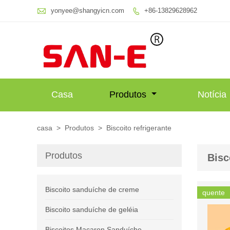

yonyee@shangyicn.com
+86-13829628962

Casa
Produtos
Notícia
casa
>
Produtos
>
Biscoito refrigerante
Produtos
Bisc
Biscoito sanduíche de creme
quente
Biscoito sanduíche de geléia
Biscoitos Macaron Sanduíche