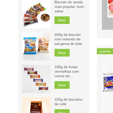
Biscoito de venda
mais popular, bom
sabor
Mais
400g de biscoito
mini redondo de
sal-gema de leite
quente
Mais
100g de frutas
vermelhas com
creme de
chocolate,
cappuccino,
Mais
laranja, biscoitos,
manga, sanduíche
105g de biscoitos
de café
Mais