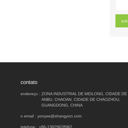
sub
contato
endereço :
ZONA INDUSTRIAL DE MEILONG, CIDADE DE
ANBU, CHAOAN, CIDADE DE CHAOZHOU,
GUANGDONG, CHINA
o email :
yonyee@shangyicn.com
telefone :
+86-13829628962