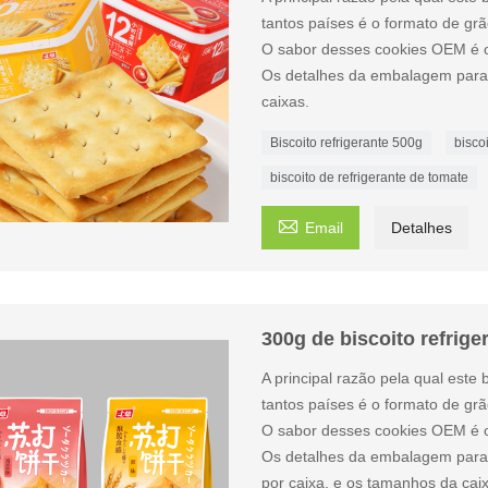
tantos países é o formato de grã
O sabor desses cookies OEM é o
Os detalhes da embalagem para 
caixas.
Biscoito refrigerante 500g
bisco
biscoito de refrigerante de tomate

Email
Detalhes
300g de biscoito refrig
A principal razão pela qual este
tantos países é o formato de grã
O sabor desses cookies OEM é o
Os detalhes da embalagem para 
por caixa, e os tamanhos da cai