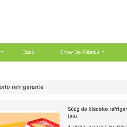
Caso
Show De Fábrica
oito refrigerante
500g de biscoito refrig
lata
A principal razão pela qual este