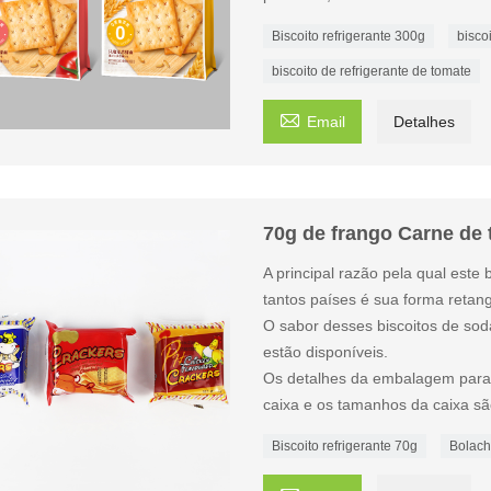
Biscoito refrigerante 300g
bisco
biscoito de refrigerante de tomate

Email
Detalhes
70g de frango Carne de 
A principal razão pela qual este
tantos países é sua forma retang
O sabor desses biscoitos de so
estão disponíveis.
Os detalhes da embalagem para 
caixa e os tamanhos da caixa sã
Biscoito refrigerante 70g
Bolach