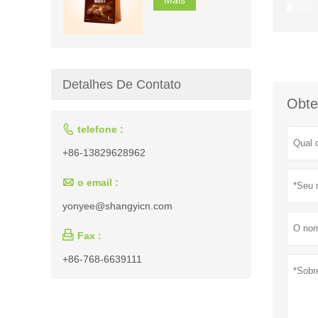
Detalhes De Contato
Obte

telefone :
+86-13829628962

o email :
yonyee@shangyicn.com

Fax :
+86-768-6639111