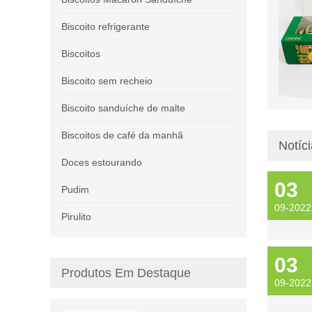
Biscoito refrigerante
Biscoitos
Biscoito sem recheio
Biscoito sanduíche de malte
Biscoitos de café da manhã
Notíc
Doces estourando
03
Pudim
09-2022
Pirulito
03
Produtos Em Destaque
09-2022