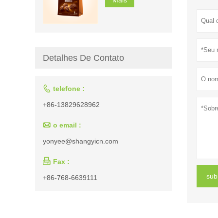
Detalhes De Contato

telefone :
+86-13829628962

o email :
yonyee@shangyicn.com

Fax :
sub
+86-768-6639111