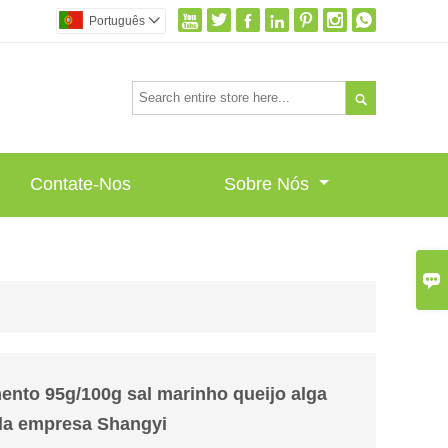







Português


Contate-Nos
Sobre Nós

nto 95g/100g sal marinho queijo alga
 da empresa Shangyi