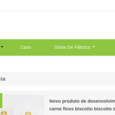
Caso
Show De Fábrica
cia
Novo produto de desenvolvime
carne floss biscoito biscoito