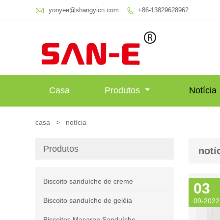

yonyee@shangyicn.com
+86-13829628962

Casa
Produtos
Notícia
casa
>
notícia
Produtos
notí
Biscoito sanduíche de creme
03
Biscoito sanduíche de geléia
09-2022
Biscoitos Macaron Sanduíche