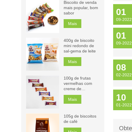
Biscoito de venda
mais popular, bom
01
sabor
09-2022
Mais
01
400g de biscoito
09-2022
mini redondo de
sal-gema de leite
Mais
08
02-2022
100g de frutas
vermelhas com
creme de
chocolate,
10
cappuccino,
Mais
laranja, biscoitos,
01-2022
manga, sanduíche
105g de biscoitos
de café
Obte
Mais