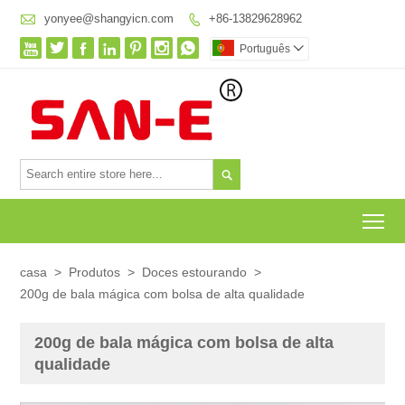

yonyee@shangyicn.com
+86-13829628962








Português


To
casa
>
Produtos
>
Doces estourando
>
200g de bala mágica com bolsa de alta qualidade
200g de bala mágica com bolsa de alta
qualidade