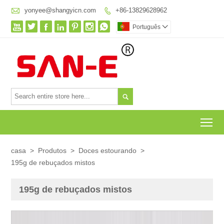

yonyee@shangyicn.com
+86-13829628962








Português


To
casa
>
Produtos
>
Doces estourando
>
195g de rebuçados mistos
195g de rebuçados mistos