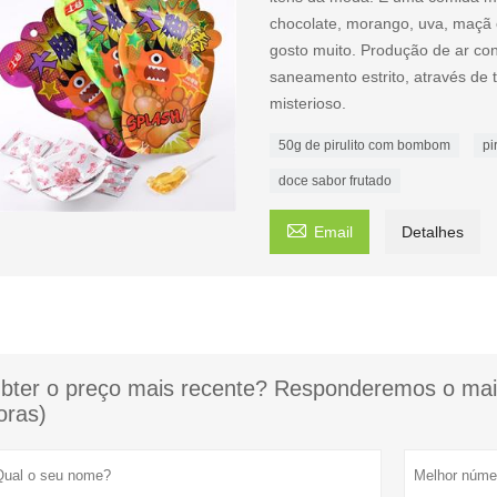
chocolate, morango, uva, maçã e
gosto muito. Produção de ar cond
saneamento estrito, através de 
misterioso.
50g de pirulito com bombom
pi
doce sabor frutado

Email
Detalhes
bter o preço mais recente? Responderemos o mais
oras)