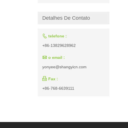
Detalhes De Contato

telefone :
+86-13829628962

o email :
yonyee@shangyicn.com

Fax :
+86-768-6639111