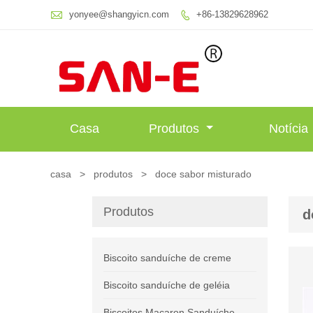

yonyee@shangyicn.com
+86-13829628962

Casa
Produtos
Notícia
casa
>
produtos
>
doce sabor misturado
Produtos
d
Biscoito sanduíche de creme
Biscoito sanduíche de geléia
Biscoitos Macaron Sanduíche