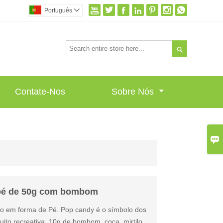







Português


Contate-Nos
Sobre Nós

e pé de 50g com bombom
to em forma de Pé. Pop candy é o símbolo dos
to recreativa. 10g de bombom, coca, mirtilo,