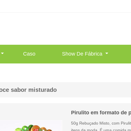
Caso
Show De Fábrica
oce sabor misturado
Pirulito em formato d
50g Rebuçado Misto, com Piruli
itens da moda. É uma comida mui