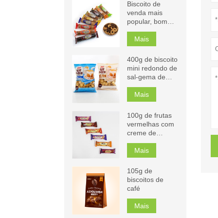
Biscoito de
venda mais
popular, bom
sabor
Mais
400g de biscoito
mini redondo de
sal-gema de
leite
Mais
100g de frutas
vermelhas com
creme de
chocolate,
cappuccino,
Mais
laranja,
biscoitos,
105g de
manga,
biscoitos de
sanduíche
café
Mais