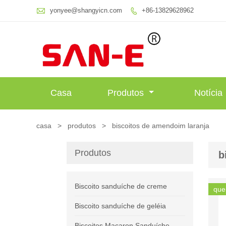

yonyee@shangyicn.com
+86-13829628962

Casa
Produtos
Notícia
casa
>
produtos
>
biscoitos de amendoim laranja
Produtos
b
Biscoito sanduíche de creme
que
Biscoito sanduíche de geléia
Biscoitos Macaron Sanduíche