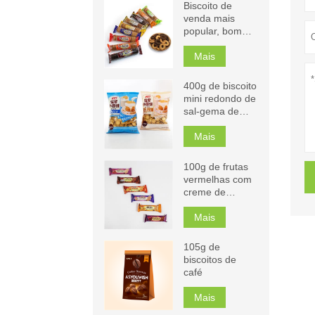
Biscoito de
venda mais
popular, bom
sabor
Mais
400g de biscoito
mini redondo de
sal-gema de
leite
Mais
100g de frutas
vermelhas com
creme de
chocolate,
cappuccino,
Mais
laranja,
biscoitos,
105g de
manga,
biscoitos de
sanduíche
café
Mais