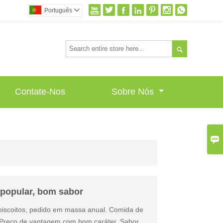







Português


Contate-Nos
Sobre Nós

 popular, bom sabor
 biscoitos, pedido em massa anual. Comida de
Preço de vantagem com bom caráter. Sabor