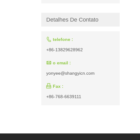
Detalhes De Contato

telefone :
+86-13829628962

o email :
yonyee@shangyicn.com

Fax :
+86-768-6639111