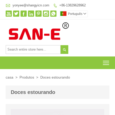

yonyee@shangyicn.com
+86-13829628962








Português


To
casa
>
Produtos
>
Doces estourando
Doces estourando