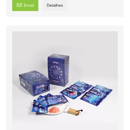

Email
Detalhes